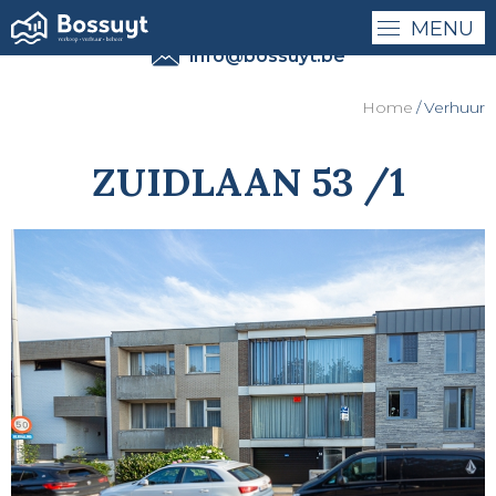
MENU
0032 - (0)50 41 41 27
info@bossuyt.be
Home
Verhuur
ZUIDLAAN 53 /1