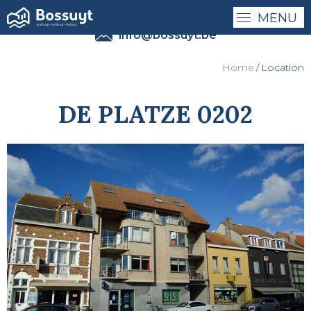
MENU
0032 - (0)50 41 41 27
info@bossuyt.be
Home
Location
DE PLATZE 0202